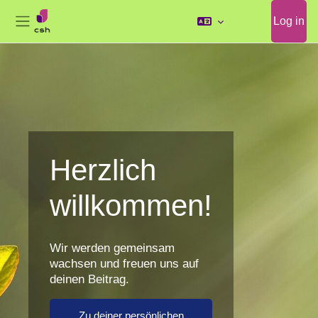
Log in
Side panel
Skip to main content
Herzlich
willkommen!
Wir werden gemeinsam
wachsen und freuen uns auf
deinen Beitrag.
Zu deiner persönlichen