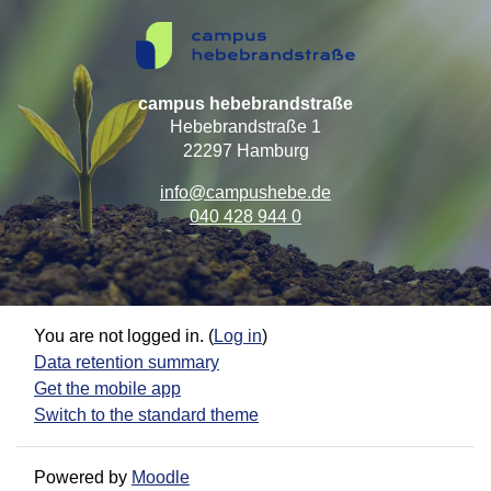
campus hebebrandstraße
Hebebrandstraße 1
22297 Hamburg
info@campushebe.de
040 428 944 0
You are not logged in. (
Log in
)
Data retention summary
Get the mobile app
Switch to the standard theme
Powered by
Moodle