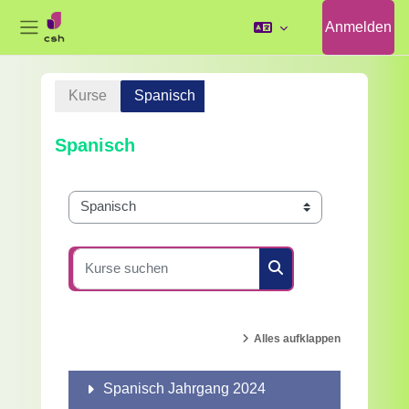
Anmelden
Website-Übersicht
Zum Hauptinhalt
Kurse
Spanisch
Spanisch
Kursbereiche
Kurse suchen
Kurse suchen
Alles aufklappen
Spanisch Jahrgang 2024