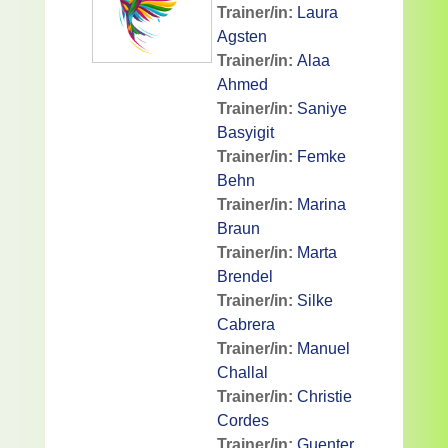
Trainer/in:
Laura
Agsten
Trainer/in:
Alaa
Ahmed
Trainer/in:
Saniye
Basyigit
Trainer/in:
Femke
Behn
Trainer/in:
Marina
Braun
Trainer/in:
Marta
Brendel
Trainer/in:
Silke
Cabrera
Trainer/in:
Manuel
Challal
Trainer/in:
Christie
Cordes
Trainer/in:
Guenter