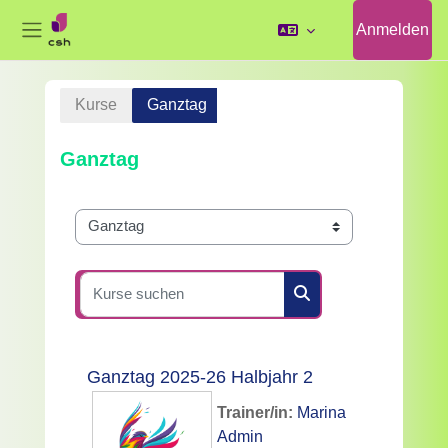
Anmelden
Website-Übersicht
Zum Hauptinhalt
Kurse
Ganztag
Ganztag
Kursbereiche
Kurse suchen
Kurse suchen
Ganztag 2025-26 Halbjahr 2
Trainer/in:
Marina
Admin