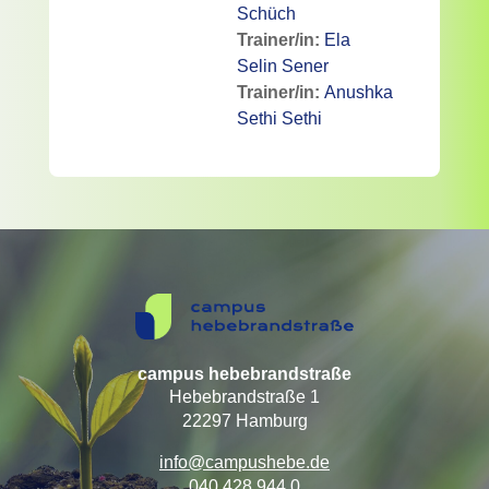
Schüch
Trainer/in:
Ela
Selin Sener
Trainer/in:
Anushka
Sethi Sethi
campus hebebrandstraße
Hebebrandstraße 1
22297 Hamburg
info@campushebe.de
040 428 944 0