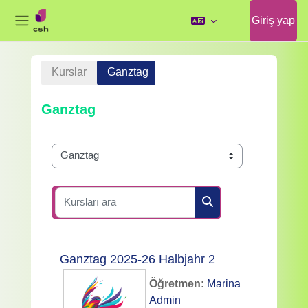
Giriş yap
Yan panel
Ana içeriğe git
Kurslar
Ganztag
Ganztag
Kurs Kategorileri
Kursları ara
Kursları ara
Ganztag 2025-26 Halbjahr 2
Öğretmen:
Marina
Admin