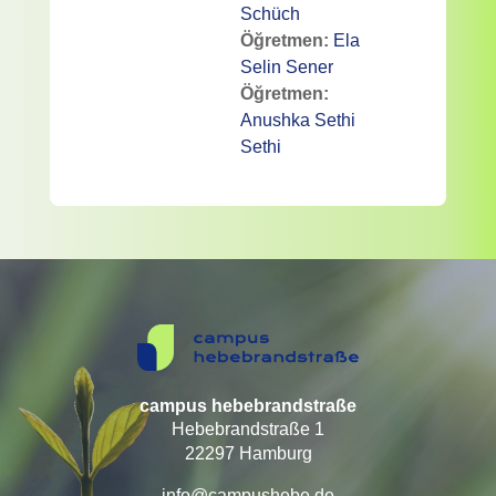
Schüch
Öğretmen:
Ela
Selin Sener
Öğretmen:
Anushka Sethi
Sethi
campus hebebrandstraße
Hebebrandstraße 1
22297 Hamburg
info@campushebe.de